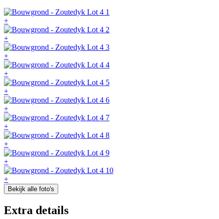
+
+
+
+
+
+
+
+
+
+
Bekijk alle foto's
Extra details