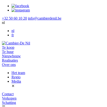
+32 50 60 10 20
info@cambierdenil.be
nl
nl
fr
Te koop
Te huur
Nieuwbouw
Realisaties
Over ons
Het team
Regio
Media
⨯
Contact
Verkopen
Schatting